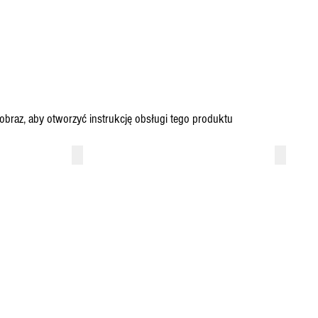
j obraz, aby otworzyć instrukcję obsługi tego produktu
BR9M
BR10C
Retrotrip
Retrotri
2
3
Mulsanne
Classiq