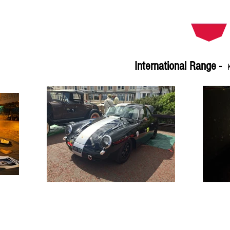
International Range -
BR13
International
1
Pro
or
Brantz
1