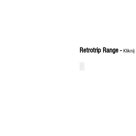
Retrotrip Range -
Klikni
BR9C
Retrotrip
2
Classique