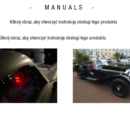
- MANUALS -
Kliknij obraz, aby otworzyć instrukcję obsługi tego produktu
Kliknij obraz, aby otworzyć instrukcję obsługi tego produktu
BR6
BR7
International
Internat
2
2S
Pro
Pro
or
or
Brantz
Brantz
2
2S