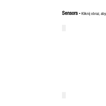
Sensors -
Kliknij obraz, a
BR1
Speedo-
Cable
Sensor
BR2A-HT
High
Temperature