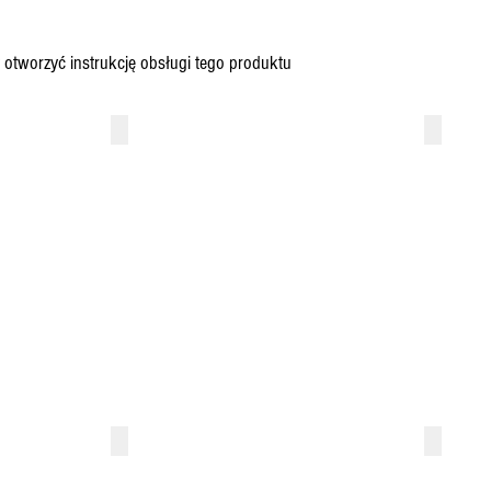
by otworzyć instrukcję obsługi tego produktu
BR2A
BR2A-
Wheel
Wheel
Sensor
Sensor
-
4mm
BR3
BR3-SQ
M22
M22
Gearbox
+