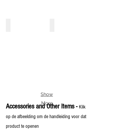
BRM12
BRH2
M12
Drive/Prop
Smiths/Jaeger
Shaft
Sensor
Sensor
Show
More
Accessories and Other Items -
Klik
op de afbeelding om de handleiding voor dat
product te openen