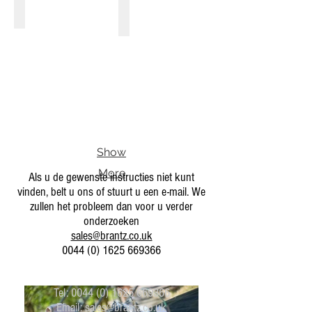
BR52
BR5-2A
Pulse
Pulse
Doubler
Reducer
Show
More
Als u de gewenste instructies niet kunt
vinden, belt u ons of stuurt u een e-mail. We
zullen het probleem dan voor u verder
onderzoeken
sales@brantz.co.uk
0044 (0) 1625 669366
Tel:
0044 (0) 1625 669366
Email:
sales@brantz.co.uk