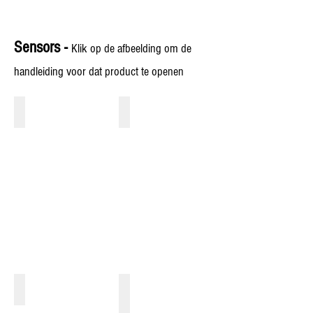
Sensors -
Klik op de afbeelding om de
handleiding voor dat product te openen
BR1
BR2B
Speedo-
Wheel
Cable
Sensor
Sensor
-
3
Wire
BR2A
BR2B-4mm
Wheel
Wheel
Sensor
Sensor