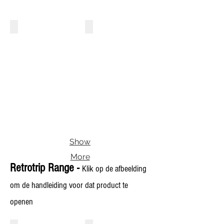
BR6-DD
BR7-DD
International
International
2-
2S-
DD
DD
Pro
Pro
Show
More
Retrotrip Range -
Klik op de afbeelding
om de handleiding voor dat product te
openen